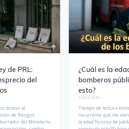
ey de PRL:
¿Cuál es la eda
sprecio del
bomberos públi
cos
esto?
19/03/2026
os acceso al
Tiempo de lectura esti
nción de Riesgos
recurrente que me vien
 borrador del Ministerio
la edad forzosa de jub
psicosociales, cambio
repercute esto?Si bien