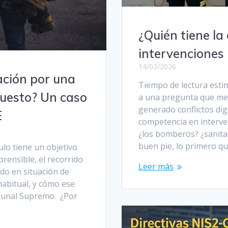
¿Quién tiene l
intervenciones 
14/03/2026
ación por una
Tiempo de lectura estim
puesto? Un caso
a una pregunta que me 
generado conflictos dig
E
competencia en interven
¿los bomberos? ¿sanita
buen pie, lo primero qu
ulo tiene un objetivo
prensible, el recorrido
Leer más
do en situación de
abitual, y cómo ese
ibunal Supremo. ¿Por