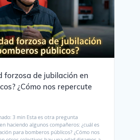
d forzosa de jubilación en
cos? ¿Cómo nos repercute
mado: 3 min Esta es otra pregunta
en haciendo algunos compañeros: ¿cuál es
ilación para bomberos públicos? ¿Cómo nos
 en otros colectivos hay una edad digamos a