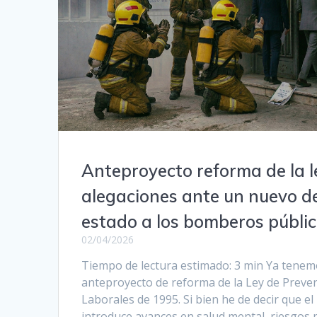
Anteproyecto reforma de la l
alegaciones ante un nuevo de
estado a los bomberos públi
02/04/2026
Tiempo de lectura estimado: 3 min Ya tenem
anteproyecto de reforma de la Ley de Preve
Laborales de 1995. Si bien he de decir que el
introduce avances en salud mental, riesgos 