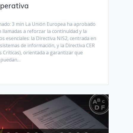
operativa
imado: 3 min La Unión Europea ha aprobado
 llamadas a reforzar la continuidad y la
cios esenciales: la Directiva NIS2, centrada en
 sistemas de información, y la Directiva CER
s Críticas), orientada a garantizar que
s puedan…