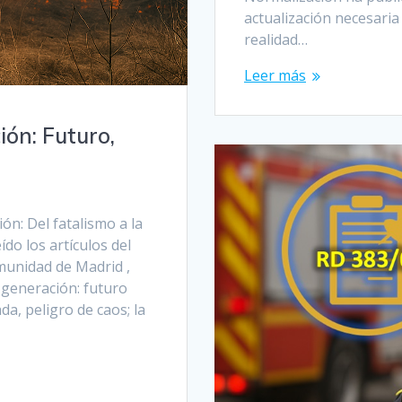
actualización necesaria 
realidad…
Leer más
ón: Futuro,
ón: Del fatalismo a la
ído los artículos del
munidad de Madrid ,
generación: futuro
da, peligro de caos; la