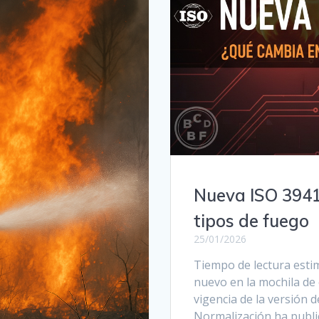
Nueva ISO 3941:
tipos de fuego
25/01/2026
Tiempo de lectura esti
nuevo en la mochila de
vigencia de la versión 
Normalización ha public