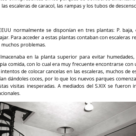
as escaleras de caracol, las rampas y los tubos de descenso
U normalmente se disponían en tres plantas: P. baja, co
pajar. Para acceder a estas plantas contaban con escaleras 
ba muchos problemas.
almacenaba en la planta superior para evitar humedades,
pia comida, con lo cual era muy frecuente encontrarse con 
s intentos de colocar cancelas en las escaleras, muchos de e
pían dándoles coces, por lo que los nuevos parques comenza
stas visitas inesperadas. A mediados del S.XIX se fueron 
cionales.