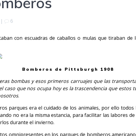
omberos
|
6
ban con escuadras de caballos o mulas que tiraban de lo
Bomberos de Pittsburgh 1908
ras bombas y esos primeros carruajes que las transportab
 caso que nos ocupa hoy es la trascendencia que estos tu
nosotros
.
os parques era el cuidado de los animales, por ello todos 
ando no era la misma estancia, para facilitar las labores d
los durante el invierno.
ntos omnipresentes en los parques de bomberos americanos