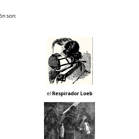
ón son:
el
Respirador Loeb