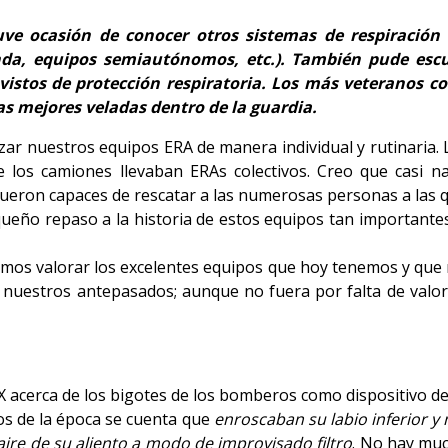
ve ocasión de conocer otros sistemas de respiración
nda, equipos semiautónomos, etc.). También pude esc
stos de protección respiratoria. Los más veteranos co
as mejores veladas dentro de la guardia.
ar nuestros equipos ERA de manera individual y rutinaria. 
e los camiones llevaban ERAs colectivos. Creo que casi 
eron capaces de rescatar a las numerosas personas a las que
equeño repaso a la historia de estos equipos tan important
mos valorar los excelentes equipos que hoy tenemos y que
 nuestros antepasados; aunque no fuera por falta de valor 
IX acerca de los bigotes de los bomberos como dispositivo de
s de la época se cuenta que
enroscaban su labio inferior 
 aire de su aliento a modo de improvisado filtro
. No hay muc